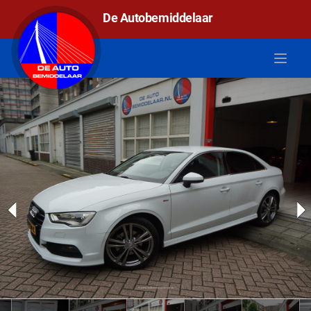
De autobemiddelaar
De Autobemiddelaar
Open 