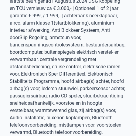
laatste beurt gehad | Augustus 2024 DSG koppeling
en TCU vernieuw ca € 3.000,- | Optioneel 1 of 2 jaar
garantie € 999,-/ 1.999,- | achterbank neerklapbaar,
airco, alarm klasse 1(startblokkering), aluminium
interieur afwerking, Anti Blokkeer Systeem, Anti
doorSlip Regeling, armsteun voor,
bandenspanningscontrolesysteem, bestuurdersairbag,
boordcomputer, buitenspiegels elektrisch verstel- en
verwarmbaar, centrale vergrendeling met
afstandsbediening, cruise control, elektrische ramen
voor, Elektronisch Sper Differentieel, Elektronisch
Stabiliteits Programma, hoofd airbag(s) achter, hoofd
airbag(s) voor, lederen stuurwiel, parkeersensor achter,
passagiersairbag, radio CD speler, stuurbekrachtiging
snelheidsafhankelijk, voorstoelen in hoogte
verstelbaar, warmtewerend glas, zij airbag(s) voor,
Audio installatie, bi-xenon koplampen, Bluetooth
telefoonvoorbereiding, mistlampen voor, voorstoelen
verwarmd, Bluetooth telefoonvoorbereiding,