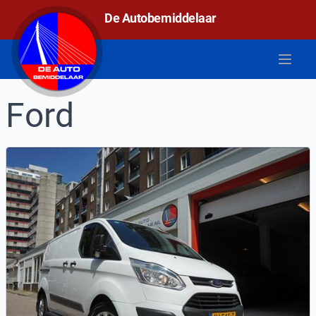
De autobemiddelaar
De Autobemiddelaar
Open 
Ford