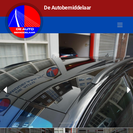
De autobemiddelaar
De Autobemiddelaar
Open 