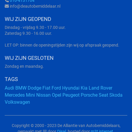
010-4131704
info@deautobemiddelaar.nl
WIJ ZIJN GEOPEND
Dinsdag - vrijdag 9.30 - 17.00 uur.
Zaterdag 9.30 - 16.00 uur.
LET OP: binnen de openingstijden zijn wij op afspraak geopend.
WIJ ZIJN GESLOTEN
Zondag en maandag.
TAGS
Audi
BMW
Dodge
Fiat
Ford
Hyundai
Kia
Land Rover
Mercedes
Mini
Nissan
Opel
Peugeot
Porsche
Seat
Skoda
Volkswagen
Copyright © 2000 - 2023 De Alliantie van Autobemiddelaars,
gemaakt met
door
Disal
, hosted door
m3t internet
.