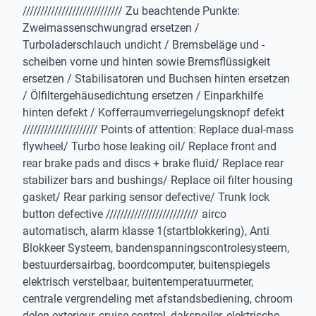
//////////////////////////// Zu beachtende Punkte:
Zweimassenschwungrad ersetzen /
Turboladerschlauch undicht / Bremsbeläge und -
scheiben vorne und hinten sowie Bremsflüssigkeit
ersetzen / Stabilisatoren und Buchsen hinten ersetzen
/ Ölfiltergehäusedichtung ersetzen / Einparkhilfe
hinten defekt / Kofferraumverriegelungsknopf defekt
///////////////////// Points of attention: Replace dual-mass
flywheel/ Turbo hose leaking oil/ Replace front and
rear brake pads and discs + brake fluid/ Replace rear
stabilizer bars and bushings/ Replace oil filter housing
gasket/ Rear parking sensor defective/ Trunk lock
button defective ////////////////////////// airco
automatisch, alarm klasse 1(startblokkering), Anti
Blokkeer Systeem, bandenspanningscontrolesysteem,
bestuurdersairbag, boordcomputer, buitenspiegels
elektrisch verstelbaar, buitentemperatuurmeter,
centrale vergrendeling met afstandsbediening, chroom
delen exterieur, cruise control, dakspoiler, elektrische