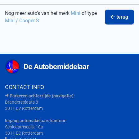
Nog meer auto's van het merk
Mini
of type
terug
Mini / Cooper S
De Autobemiddelaar
CONTACT INFO
Parkeren achterzijde (navigatie):
Brandersplaats 8
3011 EV Rotterdam
Ingang automakelaars kantoor:
Schiedamsedijk 10a
3011 EC Rotterdam