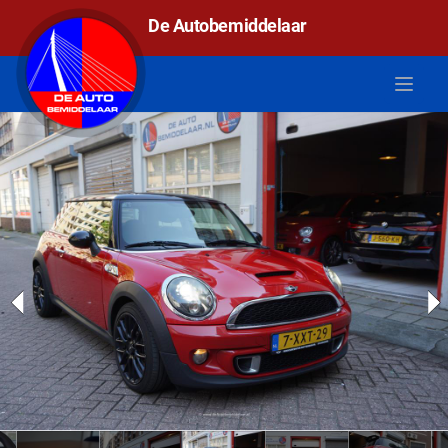
De autobemiddelaar
De Autobemiddelaar
Open 